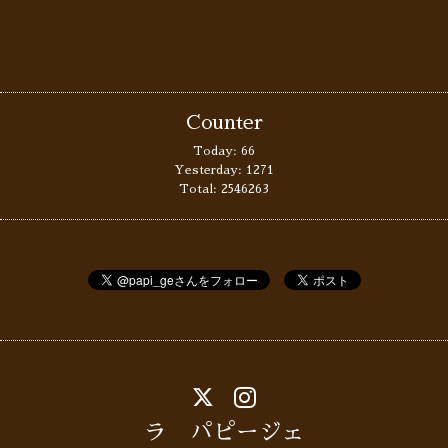
Counter
Today:
66
Yesterday:
1271
Total:
2546263
ラ パピージェ