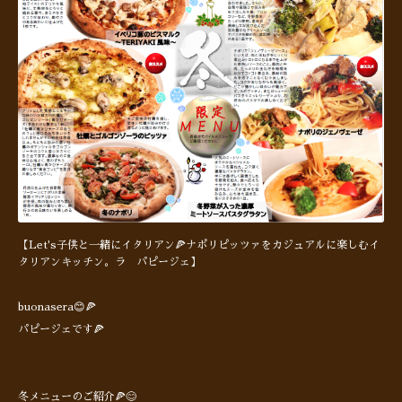
【Let's子供と一緒にイタリアン🍕ナポリピッツァをカジュアルに楽しむイ
タリアンキッチン。ラ パピージェ】
buonasera😊🍕
パピージェです🍕
冬メニューのご紹介🍕😊