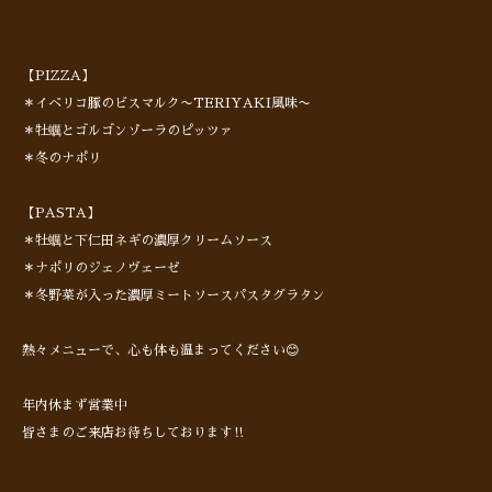
【PIZZA】
＊イベリコ豚のビスマルク〜TERIYAKI風味〜
＊牡蠣とゴルゴンゾーラのピッツァ
＊冬のナポリ
【PASTA】
＊牡蠣と下仁田ネギの濃厚クリームソース
＊ナポリのジェノヴェーゼ
＊冬野菜が入った濃厚ミートソースパスタグラタン
熱々メニューで、心も体も温まってください😊
年内休まず営業中
皆さまのご来店お待ちしております‼︎