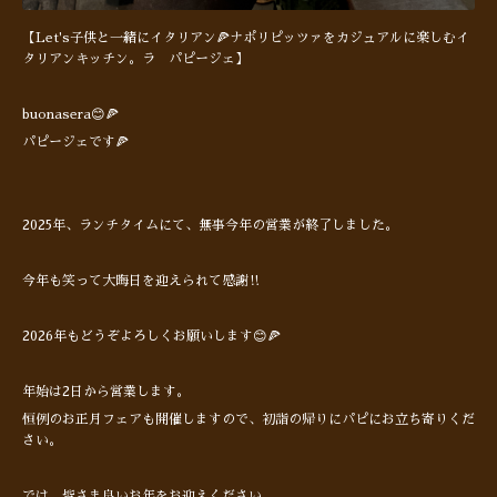
【Let's子供と一緒にイタリアン🍕ナポリピッツァをカジュアルに楽しむイ
タリアンキッチン。ラ パピージェ】
buonasera😊🍕
パピージェです🍕
2025年、ランチタイムにて、無事今年の営業が終了しました。
今年も笑って大晦日を迎えられて感謝‼︎
2026年もどうぞよろしくお願いします😊🍕
年始は2日から営業します。
恒例のお正月フェアも開催しますので、初詣の帰りにパピにお立ち寄りくだ
さい。
では、皆さま良いお年をお迎えください。