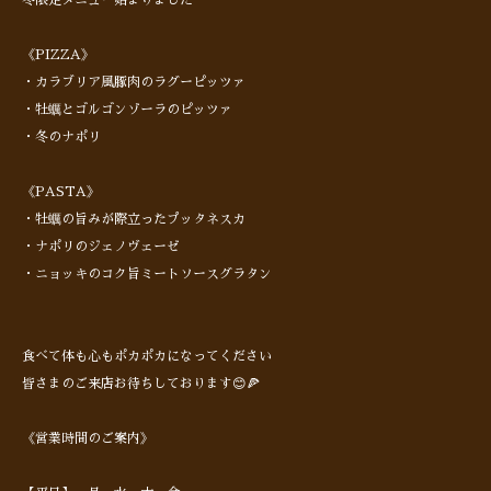
《PIZZA》
・カラブリア風豚肉のラグーピッツァ
・牡蠣とゴルゴンゾーラのピッツァ
・冬のナポリ
《PASTA》
・牡蠣の旨みが際立ったプッタネスカ
・ナポリのジェノヴェーゼ
・ニョッキのコク旨ミートソースグラタン
食べて体も心もポカポカになってください
皆さまのご来店お待ちしております😊🍕
《営業時間のご案内》