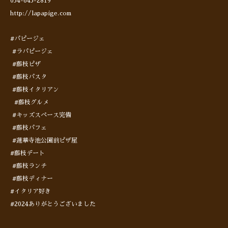
054-645-2819
http://lapapige.com
#パピージェ
#ラパピージェ
#藤枝ピザ
#藤枝パスタ
#藤枝イタリアン
#藤枝グルメ
#キッズスペース完備
#藤枝パフェ
#蓮華寺池公園前ピザ屋
#藤枝デート
#藤枝ランチ
#藤枝ディナー
#イタリア好き
#2024ありがとうございました