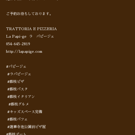
ご予約お待ちしております。
TRATTORIA E PIZZERIA
La Papi-ge ラ パピージェ
054-645-2819
http://lapapige.com
#パピージェ
#ラパピージェ
#藤枝ピザ
#藤枝パスタ
#藤枝イタリアン
#藤枝グルメ
#キッズスペース完備
#藤枝パフェ
#蓮華寺池公園前ピザ屋
#藤枝デート