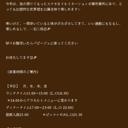
今年は、池の周りぐるっとステキなイルミネーションが箇所箇所にあり、と
っても幻想的な世界感を公園全体で楽しめます✨
寒いけど、一周歩いていると体がポカポカしてきて、いい運動にもなるし、
楽しめるしで、一石二鳥😊🍕
帰りお腹空いたらパピージェに寄ってください
お待ちしてます😊🍕
《営業時間のご案内》
【平日】 月、水、木、金
ランチタイム11:00〜15:00（L.O14:30）
＊14:00からアラカルトメニューに変わります
ディナータイム17:00〜23:00（L.O 22:00）
最終入店21:00 ＊ピッツァのみL.O21:30