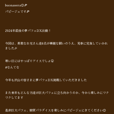
buonasera😊🍕
パピージェです🍕
2024年最後の夢パフェDX出動！
今回は、勇敢なお兄さん達4名が華麗な闘いのうえ、見事に完食していかれ
ました🎉
寒い日にはやっぱりアイスでしょ🤫
#なんてな
今年も沢山の皆さまに夢パフェDX挑戦していただきました
また来年もどんな方達が巨大パフェに立ち向かうのか、今から楽しみにワク
ワクしてます
是非巨大パフェ、糖質パラダイスを楽しみにパピージェにきてください😊