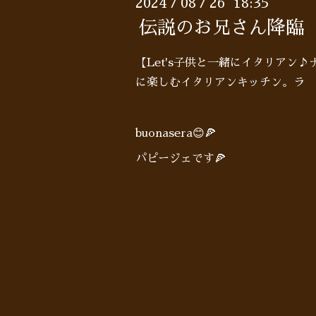
2024
08
26 18:35
/
/
伝説のお兄さん降臨
【Let's子供と一緒にイタリアン
に楽しむイタリアンキッチン。ラ 
buonasera😊🍕
パピージェです🍕