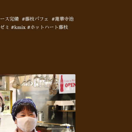
ペース完備 #藤枝パフェ #蓮華寺池
ミ #kmix #ホットハート藤枝