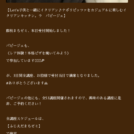
【Let's子供と一緒にイタリアン♪ナポリピッツァをカジュアルに楽しむイ
タリアンキッチン。ラ パピージェ】
藤枝まちゼミ、本日受付開始しました！
パピージェも、
《レア体験！本格ピザを焼いてみよう》
で参加しています🙋🏻‍♂️🍕
が、3日間全講座、お陰様で受付当日で満席となりました。
#ありがとうございます🙏
パピージェの他にも、全53講座開催されますので、興味のある講座に是
非、ご予約ください！
全講座スケジュールは、
【ふじえだまちゼミ】
で検索。