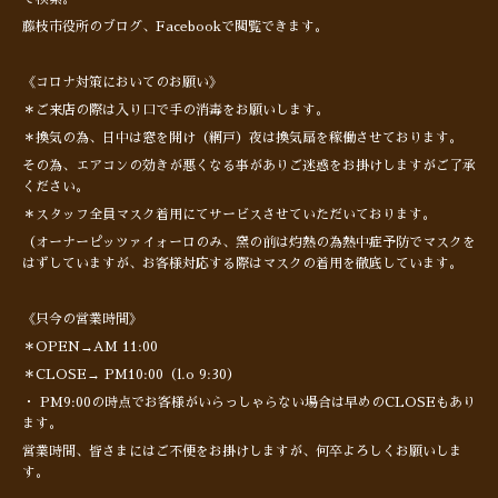
藤枝市役所のブログ、Facebookで閲覧できます。
《コロナ対策においてのお願い》
＊ご来店の際は入り口で手の消毒をお願いします。
＊換気の為、日中は窓を開け（網戸）夜は換気扇を稼働させております。
その為、エアコンの効きが悪くなる事がありご迷惑をお掛けしますがご了承
ください。
＊スタッフ全員マスク着用にてサービスさせていただいております。
（オーナーピッツァイォーロのみ、窯の前は灼熱の為熱中症予防でマスクを
はずしていますが、お客様対応する際はマスクの着用を徹底しています。
《只今の営業時間》
＊OPEN→AM 11:00
＊CLOSE→ PM10:00（l.o 9:30）
・ PM9:00の時点でお客様がいらっしゃらない場合は早めのCLOSEもあり
ます。
営業時間、皆さまにはご不便をお掛けしますが、何卒よろしくお願いしま
す。