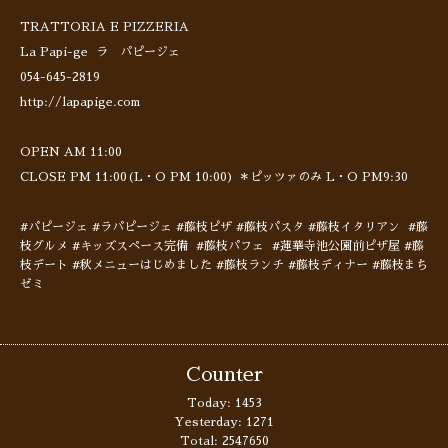
TRATTORIA E PIZZERIA
La Papi-ge ラ パピージェ
054-645-2819
http://lapapige.com
OPEN AM 11:00
CLOSE PM 11:00(L・O PM 10:00) ＊ピッツァのみ L・O PM9:30
#パピージェ #ラパピージェ #藤枝ピザ #藤枝パスタ #藤枝イタリアン #藤
枝グルメ #キッズスペース完備 #藤枝パフェ #蓮華寺池公園前ピザ屋 #藤
枝デート #秋メニューはじめました #藤枝ランチ #藤枝ディナー #藤枝まち
ゼミ
Counter
Today:
1453
Yesterday:
1271
Total:
2547650