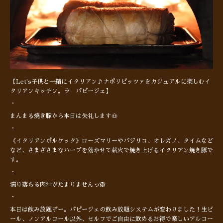
【Let's子供と一緒にイタリアン♪ナポリピッツァをカジュアルに楽しむイ
タリアンキッチン。ラ パピージェ】
・
まんまる焼き豚から本日は失礼します🐽
・
《イタリアンポルケッタ》ローズマリーやバジリコ、オレガノ、タイムなど
など、さまざさまなハーブを効かせて薪火で焼き上げるイタリアン焼き豚で
す。
・
滴り落ちる肉汁がたまりませんっ🙈
・
本日は飲み放題デー。パピージェの飲み放題システムが変わりました！生ビ
ール、ノンアルコール以外、セルフでご自由に飲めるお得で楽しいアルコー