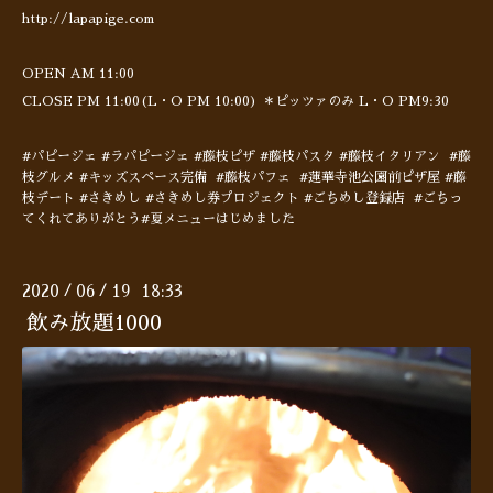
http://lapapige.com
OPEN AM 11:00
CLOSE PM 11:00(L・O PM 10:00) ＊ピッツァのみ L・O PM9:30
#パピージェ #ラパピージェ #藤枝ピザ #藤枝パスタ #藤枝イタリアン #藤
枝グルメ #キッズスペース完備 #藤枝パフェ #蓮華寺池公園前ピザ屋 #藤
枝デート #さきめし #さきめし券プロジェクト #ごちめし登録店 #ごちっ
てくれてありがとう#夏メニューはじめました
2020
06
19 18:33
/
/
飲み放題1000