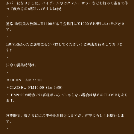
ルバーになりました。ハイボールやカクテル、サワーなどお好みの濃さで作
って飲めるのが嬉しいですよね👍🍾
・
通常1時間飲み放題→¥1100が本日金曜日は¥1000でお楽しみいただけま
す。
・
1週間頑張ったご褒美にセンベロしてください！ご来店お待ちしておりま
す‼︎
・
只今の営業時間は、
・
＊OPEN→AM 11:00
＊CLOSE→ PM10:00（l.o 9:30）
・ PM9:00の時点でお客様がいらっしゃらない場合は早めのCLOSEもあり
ます。
・
営業時間、皆さまにはご不便をお掛けしますが、何卒よろしくお願いしま
す。
・