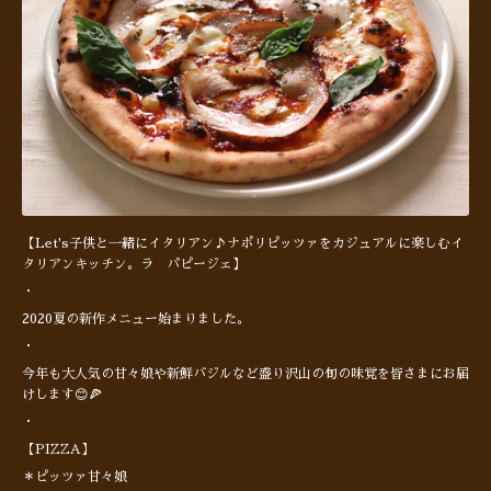
【Let's子供と一緒にイタリアン♪ナポリピッツァをカジュアルに楽しむイ
タリアンキッチン。ラ パピージェ】
・
2020夏の新作メニュー始まりました。
・
今年も大人気の甘々娘や新鮮バジルなど盛り沢山の旬の味覚を皆さまにお届
けします😊🍕
・
【PIZZA】
＊ピッツァ甘々娘