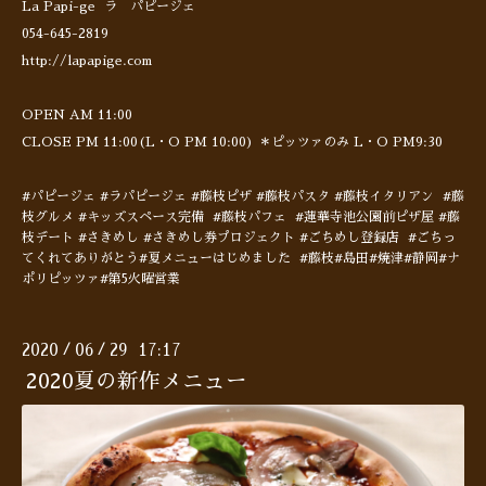
La Papi-ge ラ パピージェ
054-645-2819
http://lapapige.com
OPEN AM 11:00
CLOSE PM 11:00(L・O PM 10:00) ＊ピッツァのみ L・O PM9:30
#パピージェ #ラパピージェ #藤枝ピザ #藤枝パスタ #藤枝イタリアン #藤
枝グルメ #キッズスペース完備 #藤枝パフェ #蓮華寺池公園前ピザ屋 #藤
枝デート #さきめし #さきめし券プロジェクト #ごちめし登録店 #ごちっ
てくれてありがとう#夏メニューはじめました #藤枝#島田#焼津#静岡#ナ
ポリピッツァ#第5火曜営業
2020
06
29 17:17
/
/
2020夏の新作メニュー