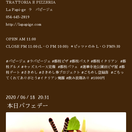
TRATTORIA E PIZZERIA
La Papi-ge ラ パピージェ
054-645-2819
http://lapapige.com
OPEN AM 11:00
CLOSE PM 11:00(L・O PM 10:00) ＊ピッツァのみ L・O PM9:30
#パピージェ #ラパピージェ #藤枝ピザ #藤枝パスタ #藤枝イタリアン #藤
枝グルメ #キッズスペース完備 #藤枝パフェ #蓮華寺池公園前ピザ屋 #藤
枝デート #さきめし #さきめし券プロジェクト #ごちめし登録店 #ごちっ
てくれてありがとう#イタリアン焼豚 #飲み放題あり #1000円
2020
06
18 20:31
/
/
本日パフェデー