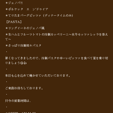
＊ジェノバ‼︎
＊ポルケッタ エ ン'ドゥイア
＊てりたまバーグピッツァ（ディナータイムのみ）
【PASTA】
＊リングイーネのジェノバ風
＊生ハムとフルーツトマトの冷製カッペリーニ〜水牛モッツァレッラを添え
て〜
＊さっぱり冷製坦々パスタ
・
暑くなってきましたので、冷製パスタや辛ーいピッツァを食べて夏を乗り切
りましょう😋👍
・
本日も心を込めて焼かせていただいております。
・
ご来店お待ちしております。
・
只今の営業時間は、
・