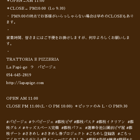
＊OPEN→AM 11:00
＊CLOSE→ PM10:00（l.o 9:30）
・ PM9:00の時点でお客様がいらっしゃらない場合は早めのCLOSEもあり
ます。
・
営業時間、皆さまにはご不便をお掛けしますが、何卒よろしくお願いしま
す。
・
TRATTORIA E PIZZERIA
La Papi-ge ラ パピージェ
054-645-2819
http://lapapige.com
OPEN AM 11:00
CLOSE PM 11:00(L・O PM 10:00) ＊ピッツァのみ L・O PM9:30
#パピージェ #ラパピージェ #藤枝ピザ #藤枝パスタ #藤枝イタリアン #藤
枝グルメ #キッズスペース完備 #藤枝パフェ #蓮華寺池公園前ピザ屋 #藤
枝デート #さきめし #さきめし券プロジェクト #ごちめし登録店 #ごちっ
てくれてありがとう#夏メニューはじめました #藤枝#島田#焼津#静岡#ナ