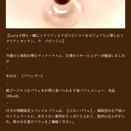
【Let's子供と一緒にイタリアン♪ナポリピッツァをカジュアルに楽しむイ
タリアンキッチン。ラ パピージェ】
・
今週から毎夜お得なディナータイム、日替わりサービスデーが復活しました
🎉
・
本日は、《パフェデー》
・
超ゴージャスなパフェをお得に食べられます😋パフェメニュー、全品
10%off。
・
只今の季節限定スペシャルパフェは、【メロンパフェ】。風味豊かな夕張メ
ロンジェラートに、生のメロン果肉をたっぷりと入れて、贅沢に仕上げまし
た。爽やかな夏のパフェをご堪能ください。