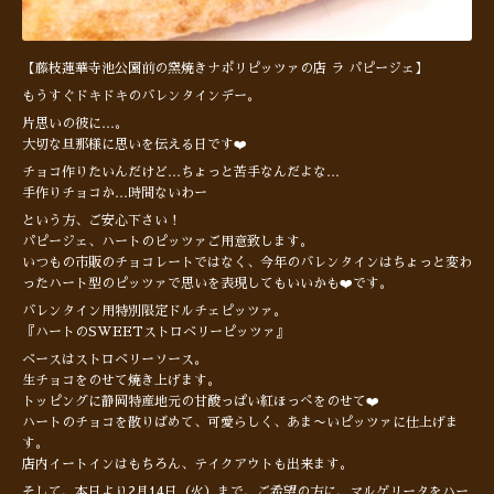
【藤枝蓮華寺池公園前の窯焼きナポリピッツァの店 ラ パピージェ】
もうすぐドキドキのバレンタインデー。
片思いの彼に…。
大切な旦那様に思いを伝える日です
❤️
チョコ作りたいんだけど…ちょっと苦手なんだよな…
手作りチョコか…時間ないわー
という方、ご安心下さい！
パピージェ、ハートのピッツァご用意致します。
いつもの市販のチョコレートではなく、今年のバレンタインはちょっと変わ
ったハート型のピッツァで思いを表現してもいいかも
❤️
です。
バレンタイン用特別限定ドルチェピッツァ。
『ハートのSWEETストロベリーピッツァ』
ベースはストロベリーソース。
生チョコをのせて焼き上げます。
トッピングに静岡特産地元の甘酸っぱい紅ほっぺをのせて
❤️
ハートのチョコを散りばめて、可愛らしく、あま〜いピッツァに仕上げま
す。
店内イートインはもちろん、テイクアウトも出来ます。
そして、本日より2月14日（火）まで、ご希望の方に、マルゲリータをハー