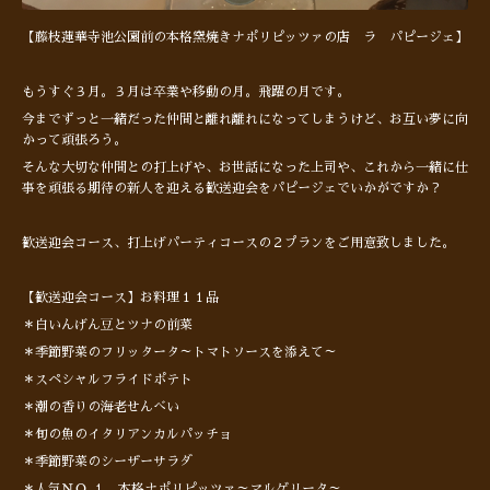
【藤枝蓮華寺池公園前の本格窯焼きナポリピッツァの店 ラ パピージェ】
もうすぐ３月。３月は卒業や移動の月。飛躍の月です。
今までずっと一緒だった仲間と離れ離れになってしまうけど、お互い夢に向
かって頑張ろう。
そんな大切な仲間との打上げや、お世話になった上司や、これから一緒に仕
事を頑張る期待の新人を迎える歓送迎会をパピージェでいかがですか？
歓送迎会コース、打上げパーティコースの２プランをご用意致しました。
【歓送迎会コース】お料理１１品
＊白いんげん豆とツナの前菜
＊季節野菜のフリッタータ～トマトソースを添えて～
＊スペシャルフライドポテト
＊潮の香りの海老せんべい
＊旬の魚のイタリアンカルパッチョ
＊季節野菜のシーザーサラダ
＊人気ＮＯ.１ 本格ナポリピッツァ～マルゲリータ～