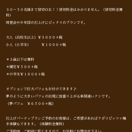
３０～５０名様まで貸切ＯＫ！！貸切料金はかかりません。（貸切料金無
料）
同窓会や少年団の打上げにピッタリのプランです。
大人（高校生以上）￥３０００＋税
小人（小学生） ￥１０００＋税
＊３歳以下は無料
＊園児￥５００＋税
＊中学生￥１８００＋税
オプションで巨大パフェもお付けできます♪
夢のように大きいパフェの出現に皆盛り上がる事間違いナシです。
《夢パフェ ￥６５００＋税》
打上げパーティプランご予約のお客様は、ご希望があればナポリピッツァ焼
き体験もできます。（体験料金無料）
ご予約時、ご相談に応じますので、お気軽にお問合せ下さい。