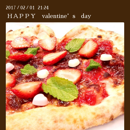
2017
02
01 21:24
/
/
ＨＡＰＰＹ valentine’s day