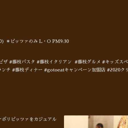
:00) ＊ピッツァのみ L・O PM9:30
枝ピザ #藤枝パスタ #藤枝イタリアン #藤枝グルメ #キッズス
ンチ #藤枝ディナー #gotoeatキャンペーン加盟店 #202
♪ナポリピッツァをカジュアル