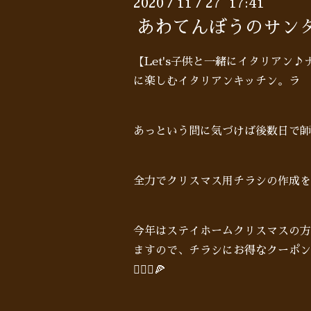
2020
11
27 17:41
/
/
あわてんぼうのサン
【Let's子供と一緒にイタリアン
に楽しむイタリアンキッチン。ラ 
あっという間に気づけば後数日で師
全力でクリスマス用チラシの作成を
今年はステイホームクリスマスの方
ますので、チラシにお得なクーポン
🙋🏻‍♂️🍕