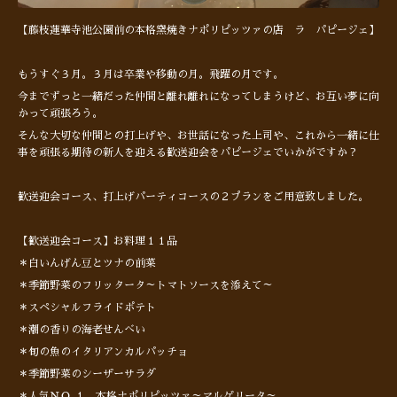
【藤枝蓮華寺池公園前の本格窯焼きナポリピッツァの店 ラ パピージェ】
もうすぐ３月。３月は卒業や移動の月。飛躍の月です。
今までずっと一緒だった仲間と離れ離れになってしまうけど、お互い夢に向
かって頑張ろう。
そんな大切な仲間との打上げや、お世話になった上司や、これから一緒に仕
事を頑張る期待の新人を迎える歓送迎会をパピージェでいかがですか？
歓送迎会コース、打上げパーティコースの２プランをご用意致しました。
【歓送迎会コース】お料理１１品
＊白いんげん豆とツナの前菜
＊季節野菜のフリッタータ～トマトソースを添えて～
＊スペシャルフライドポテト
＊潮の香りの海老せんべい
＊旬の魚のイタリアンカルパッチョ
＊季節野菜のシーザーサラダ
＊人気ＮＯ.１ 本格ナポリピッツァ～マルゲリータ～