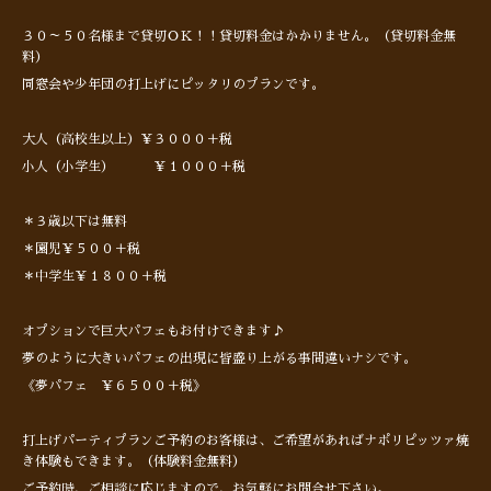
３０～５０名様まで貸切ＯＫ！！貸切料金はかかりません。（貸切料金無
料）
同窓会や少年団の打上げにピッタリのプランです。
大人（高校生以上）￥３０００＋税
小人（小学生） ￥１０００＋税
＊３歳以下は無料
＊園児￥５００＋税
＊中学生￥１８００＋税
オプションで巨大パフェもお付けできます♪
夢のように大きいパフェの出現に皆盛り上がる事間違いナシです。
《夢パフェ ￥６５００＋税》
打上げパーティプランご予約のお客様は、ご希望があればナポリピッツァ焼
き体験もできます。（体験料金無料）
ご予約時、ご相談に応じますので、お気軽にお問合せ下さい。