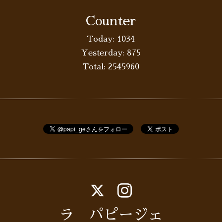
Counter
Today:
1034
Yesterday:
875
Total:
2545960
ラ パピージェ