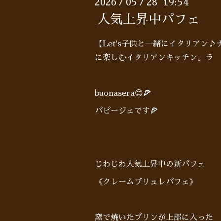
2026
05
28 19:54
/
/
人気上昇中パフェ
【Let's子供と一緒にイタリアン
に楽しむイタリアンキッチン。ラ 
buonasera😊🍕
パピージェです🍕
じわじわ人気上昇中の新パフェ
《クレームブリュレパフェ》
窯で焼いたプリンが上部に入った