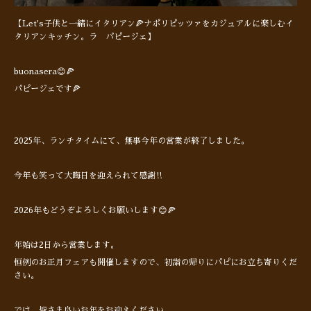
【Let's子供と一緒にイタリアン🍕ナポリピッツァをカジュアルに楽しむイ
タリアンキッチン。ラ パピージェ】
buonasera😊🍕
パピージェです🍕
2025年、ランチタイムにて、無事今年の営業が終了しました。
今年も笑って大晦日を迎えられて感謝‼︎
2026年もどうぞよろしくお願いします😊🍕
年始は2日から営業します。
恒例のお正月フェアも開催しますので、初詣の帰りにパピにお立ち寄りくだ
さい。
では、皆さま良いお年をお迎えください。