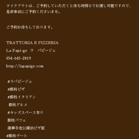
テイクアウトは、ご予約していただくと待ち時間０でお渡し可能ですので、
是非事前にご予約くださいませ。
ご予約お待ちしております。
TRATTORIA E PIZZERIA
La Papi-ge ラ パピージェ
054-645-2819
http://lapapige.com
#ラパピージェ
#藤枝ピザ
#藤枝イタリアン
藤枝グルメ
#キッズスペース有り
藤枝パフェ
蓮華寺池公園前ピザ屋
#藤枝デート