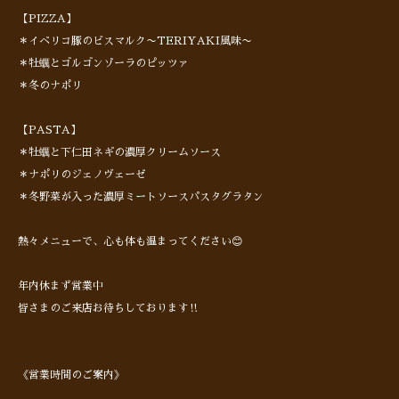
【PIZZA】
＊イベリコ豚のビスマルク〜TERIYAKI風味〜
＊牡蠣とゴルゴンゾーラのピッツァ
＊冬のナポリ
【PASTA】
＊牡蠣と下仁田ネギの濃厚クリームソース
＊ナポリのジェノヴェーゼ
＊冬野菜が入った濃厚ミートソースパスタグラタン
熱々メニューで、心も体も温まってください😊
年内休まず営業中
皆さまのご来店お待ちしております‼︎
《営業時間のご案内》