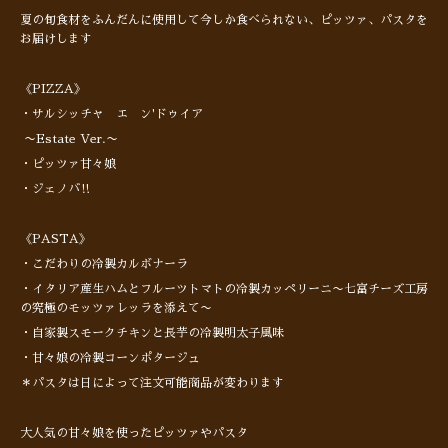
夏の旬食材をふんだんに使用して今しか食べられない、ピッツァ、パスタを
お届けします
《PIZZA》
・サルシッチャ エ ン'ドゥイア
〜Estate Ver.〜
・ピッツァ甘々娘
・ジェノバ‼︎
《PASTA》
・こだわりの冷製カルボナーラ
・イタリア産生ハムとフルーツトマトの冷製カッペリーニ〜七富チーズ工房
の究極のモッツァレッラを添えて〜
・自家製スモークチキンと長芋の冷製明太子風味
・甘々娘の冷製コーンポタージュ
＊パスタは日によって注文可能商品が変わります
大人気の甘々娘を使ったピッツァやパスタ