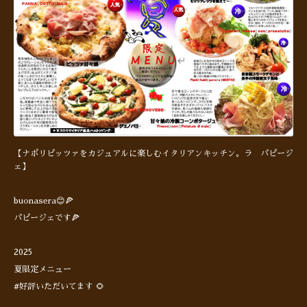
【ナポリピッツァをカジュアルに楽しむイタリアンキッチン。ラ パピージ
ェ】
buonasera😊🍕
パピージェです🍕
2025
夏限定メニュー
#好評いただいてます 🌻