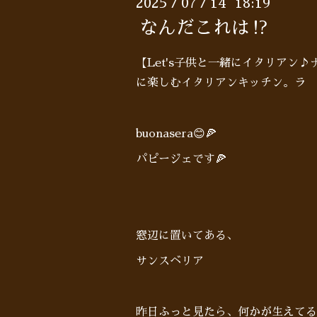
2025
07
14 18:19
/
/
なんだこれは⁉︎
【Let's子供と一緒にイタリアン
に楽しむイタリアンキッチン。ラ 
buonasera😊🍕
パピージェです🍕
窓辺に置いてある、
サンスベリア
昨日ふっと見たら、何かが生えてる