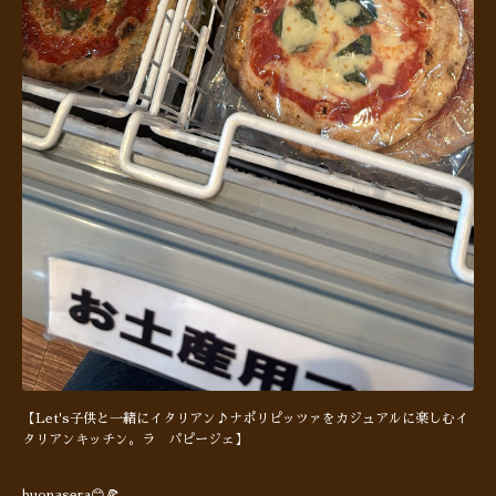
【Let's子供と一緒にイタリアン♪ナポリピッツァをカジュアルに楽しむイ
タリアンキッチン。ラ パピージェ】
buonasera😊🍕