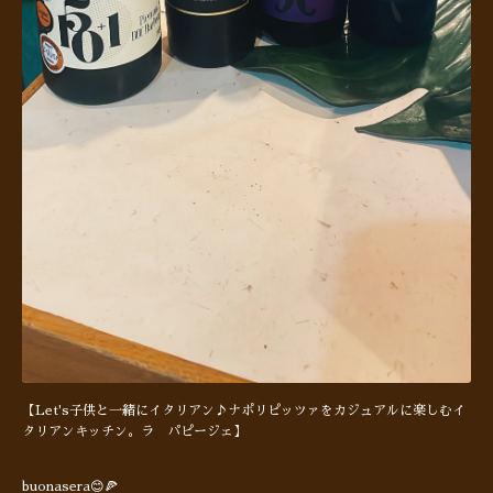
【Let's子供と一緒にイタリアン♪ナポリピッツァをカジュアルに楽しむイ
タリアンキッチン。ラ パピージェ】
buonasera😊🍕