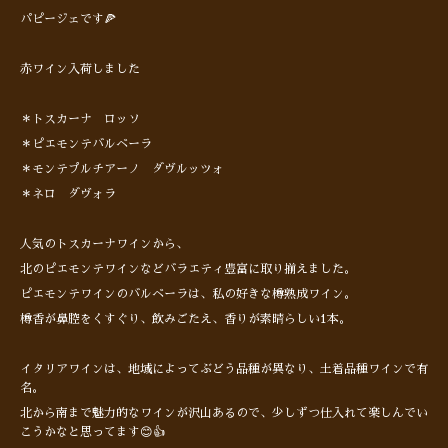
パピージェです🍕
赤ワイン入荷しました
＊トスカーナ ロッソ
＊ピエモンテバルベーラ
＊モンテプルチアーノ ダヴルッツォ
＊ネロ ダヴォラ
人気のトスカーナワインから、
北のピエモンテワインなどバラエティ豊富に取り揃えました。
ピエモンテワインのバルベーラは、私の好きな樽熟成ワイン。
樽香が鼻腔をくすぐり、飲みごたえ、香りが素晴らしい1本。
イタリアワインは、地域によってぶどう品種が異なり、土着品種ワインで有
名。
北から南まで魅力的なワインが沢山あるので、少しずつ仕入れて楽しんでい
こうかなと思ってます😊👍