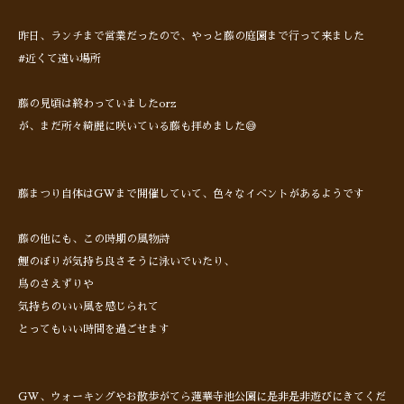
昨日、ランチまで営業だったので、やっと藤の庭園まで行って来ました
#近くて遠い場所
藤の見頃は終わっていましたorz
が、まだ所々綺麗に咲いている藤も拝めました😅
藤まつり自体はGWまで開催していて、色々なイベントがあるようです
藤の他にも、この時期の風物詩
鯉のぼりが気持ち良さそうに泳いでいたり、
鳥のさえずりや
気持ちのいい風を感じられて
とってもいい時間を過ごせます
GW、ウォーキングやお散歩がてら蓮華寺池公園に是非是非遊びにきてくだ