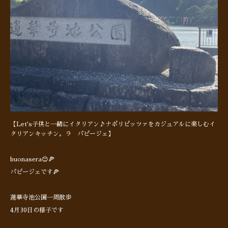
【Let's子供と一緒にイタリアン♪ナポリピッツァをカジュアルに楽しむイ
タリアンキッチン。ラ パピージェ】
buonasera😊🍕
パピージェです🍕
蓮華寺池公園一周散歩
4月30日の様子です