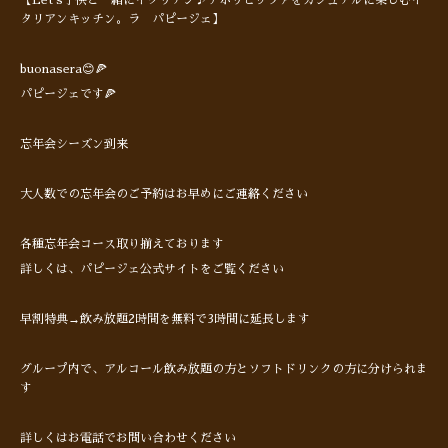
【Let's子供と一緒にイタリアン♪ナポリピッツァをカジュアルに楽しむイ
タリアンキッチン。ラ パピージェ】
buonasera😊🍕
パピージェです🍕
忘年会シーズン到来
大人数での忘年会のご予約はお早めにご連絡ください
各種忘年会コース取り揃えております
詳しくは、パピージェ公式サイトをご覧ください
早割特典→飲み放題2時間を無料で3時間に延長します
グループ内で、アルコール飲み放題の方とソフトドリンクの方に分けられま
す
詳しくはお電話でお問い合わせください