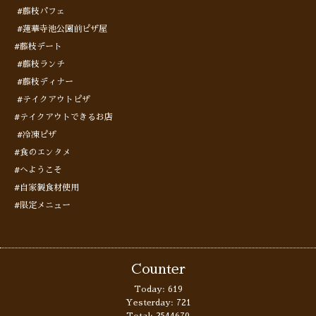
#藤枝パフェ
#蓮華寺池公園前ピザ屋
#藤枝デート
#藤枝ランチ
#藤枝ディナー
#テイクアウトピザ
#テイクアウトできるお店
#冷凍ピザ
#食のエンタメ
#へようこそ
#自家製食材使用
#限定メニュー
Counter
Today:
619
Yesterday:
721