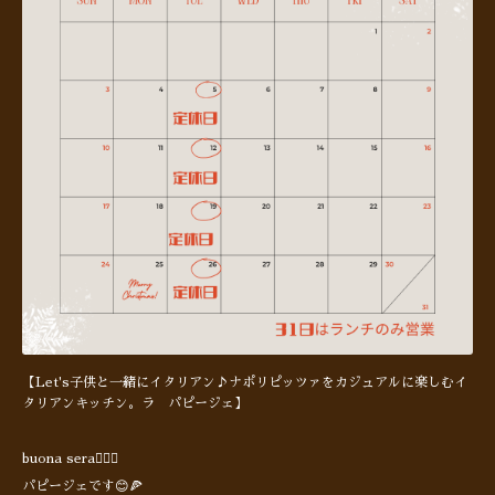
【Let's子供と一緒にイタリアン♪ナポリピッツァをカジュアルに楽しむイ
タリアンキッチン。ラ パピージェ】
buona sera🙋🏻‍♂️
パピージェです😊🍕