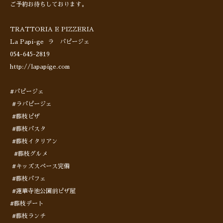
ご予約お待ちしております。
TRATTORIA E PIZZERIA
La Papi-ge ラ パピージェ
054-645-2819
http://lapapige.com
#パピージェ
#ラパピージェ
#藤枝ピザ
#藤枝パスタ
#藤枝イタリアン
#藤枝グルメ
#キッズスペース完備
#藤枝パフェ
#蓮華寺池公園前ピザ屋
#藤枝デート
#藤枝ランチ