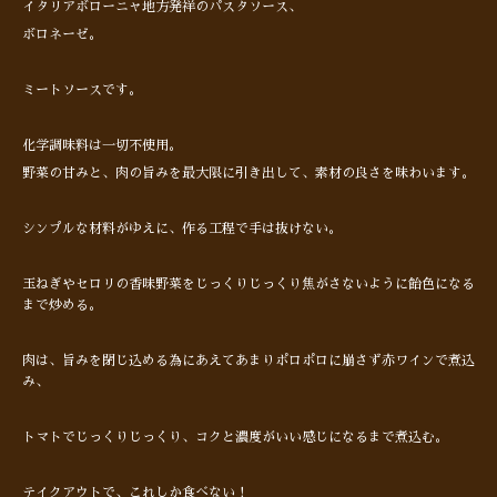
イタリアボローニャ地方発祥のパスタソース、
ボロネーゼ。
ミートソースです。
化学調味料は一切不使用。
野菜の甘みと、肉の旨みを最大限に引き出して、素材の良さを味わいます。
シンプルな材料がゆえに、作る工程で手は抜けない。
玉ねぎやセロリの香味野菜をじっくりじっくり焦がさないように飴色になる
まで炒める。
肉は、旨みを閉じ込める為にあえてあまりポロポロに崩さず赤ワインで煮込
み、
トマトでじっくりじっくり、コクと濃度がいい感じになるまで煮込む。
テイクアウトで、これしか食べない！