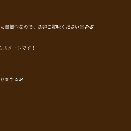
自信作なので、是非ご賞味ください😊🍕🍝
からスタートです！
ます☺️🍕