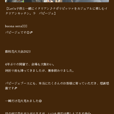
【Let's子供と一緒にイタリアン♪ナポリピッツァをカジュアルに楽しむイ
タリアンキッチン。ラ パピージェ】
buona sera🙋🏻‍♂️
パピージェです😊🍕
藤枝花火大会2023
4年ぶりの開催で、会場も大賑わい。
時折り雨も降ってきましたが、無事終わりました。
パピージェブースにも、本当にたくさんのお客様に寄っていただき、感謝感
激です🍕
一瞬だけ花火見れました😅
目の前で花火が上がりますが、いつも音だけ楽しんでます😅👍