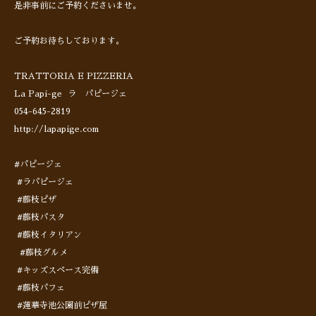
是非事前にご予約くださいませ。
ご予約お待ちしております。
TRATTORIA E PIZZERIA
La Papi-ge ラ パピージェ
054-645-2819
http://lapapige.com
#パピージェ
#ラパピージェ
#藤枝ピザ
#藤枝パスタ
#藤枝イタリアン
#藤枝グルメ
#キッズスペース完備
#藤枝パフェ
#蓮華寺池公園前ピザ屋