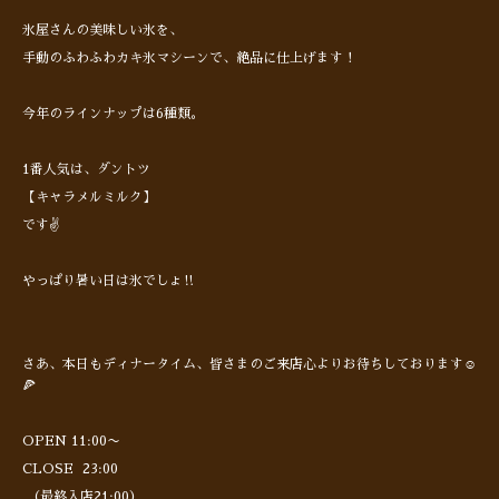
氷屋さんの美味しい氷を、
手動のふわふわカキ氷マシーンで、絶品に仕上げます！
今年のラインナップは6種類。
1番人気は、ダントツ
【キャラメルミルク】
です✌️
やっぱり暑い日は氷でしょ‼︎
さあ、本日もディナータイム、皆さまのご来店心よりお待ちしております☺️
🍕
OPEN 11:00〜
CLOSE 23:00
（最終入店21:00）