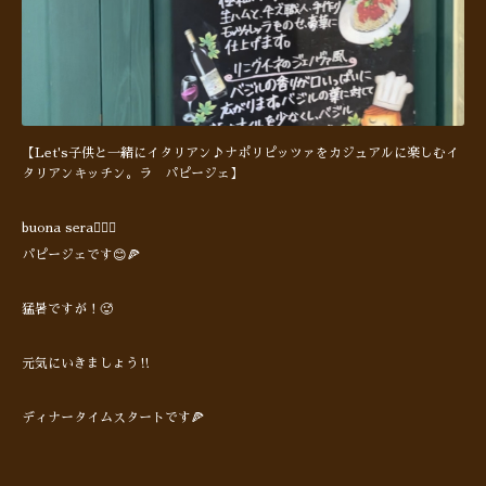
【Let's子供と一緒にイタリアン♪ナポリピッツァをカジュアルに楽しむイ
タリアンキッチン。ラ パピージェ】
buona sera🙋🏻‍♂️
パピージェです😊🍕
猛暑ですが！🥵
元気にいきましょう‼︎
ディナータイムスタートです🍕