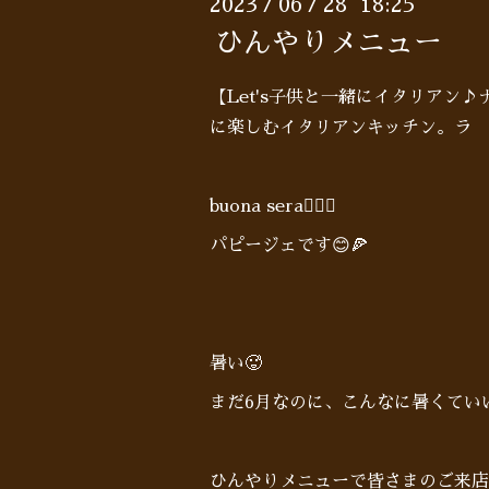
2023
06
28 18:25
/
/
ひんやりメニュー
【Let's子供と一緒にイタリアン
に楽しむイタリアンキッチン。ラ 
buona sera🙋🏻‍♂️
パピージェです😊🍕
暑い🥵
まだ6月なのに、こんなに暑くてい
ひんやりメニューで皆さまのご来店