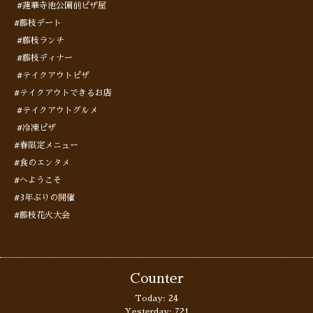
#蓮華寺池公園前ピザ屋
#藤枝デート
#藤枝ランチ
#藤枝ディナー
#テイクアウトピザ
#テイクアウトできるお店
#テイクアウトグルメ
#冷凍ピザ
#春限定メニュー
#食のエンタメ
#へようこそ
#3年ぶりの開催
#藤枝花火大会
Counter
Today:
24
Yesterday:
721