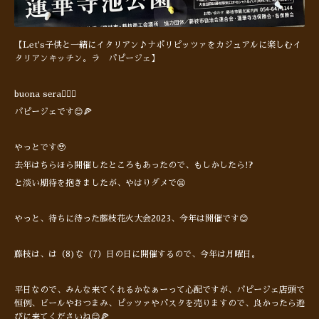
【Let's子供と一緒にイタリアン♪ナポリピッツァをカジュアルに楽しむイ
タリアンキッチン。ラ パピージェ】
buona sera🙋🏻‍♂️
パピージェです😊🍕
やっとです🥹
去年はちらほら開催したところもあったので、もしかしたら!?
と淡い期待を抱きましたが、やはりダメで😫
やっと、待ちに待った藤枝花火大会2023、今年は開催です😊
藤枝は、は（8)な（7）日の日に開催するので、今年は月曜日。
平日なので、みんな来てくれるかなぁーって心配ですが、パピージェ店頭で
恒例、ビールやおつまみ、ピッツァやパスタを売りますので、良かったら遊
びに来てくださいね😊🍕