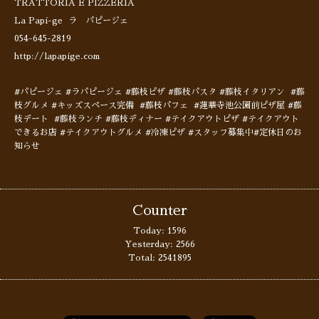
TRATTORIA E PIZZERIA
La Papi-ge ラ パピージェ
054-645-2819
http://lapapige.com
#パピージェ #ラパピージェ #藤枝ピザ #藤枝パスタ #藤枝イタリアン #藤
枝グルメ #キッズスペース完備 #藤枝パフェ #蓮華寺池公園前ピザ屋 #藤
枝デート #藤枝ランチ #藤枝ディナー #テイクアウトピザ #テイクアウト
できるお店 #テイクアウトグルメ #冷凍ピザ #スタッフ募集中#定休日のお
知らせ
Counter
Today:
1596
Yesterday:
2566
Total:
2541895