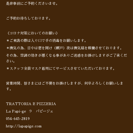
是非事前にご予約くださいませ。
ご予約お待ちしております。
《コロナ対策においてのお願い》
＊ご来店の際は入り口で手の消毒をお願いします。
＊換気の為、日中は窓を開け（網戸）夜は換気扇を稼働させております。
その為、空調の効きが悪くなる事がありご迷惑をお掛けしますがご了承くだ
さい。
＊スタッフ全員マスク着用にてサービスさせていただいております。
営業時間、皆さまにはご不便をお掛けしますが、何卒よろしくお願いしま
す。
TRATTORIA E PIZZERIA
La Papi-ge ラ パピージェ
054-645-2819
http://lapapige.com