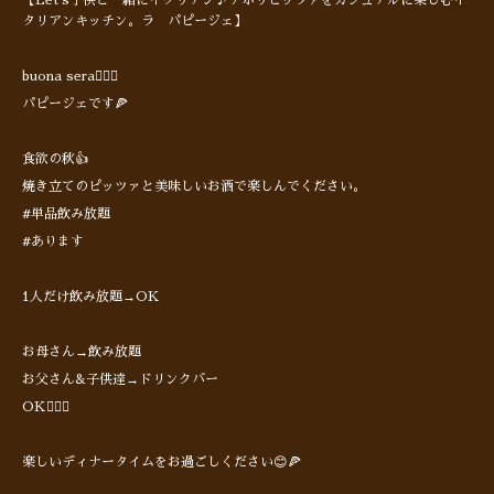
【Let's子供と一緒にイタリアン♪ナポリピッツァをカジュアルに楽しむイ
タリアンキッチン。ラ パピージェ】
buona sera🙋🏻‍♂️
パピージェです🍕
食欲の秋👍
焼き立てのピッツァと美味しいお酒で楽しんでください。
#単品飲み放題
#あります
1人だけ飲み放題→OK
お母さん→飲み放題
お父さん&子供達→ドリンクバー
OK🙆🏻‍♀️
楽しいディナータイムをお過ごしください😊🍕