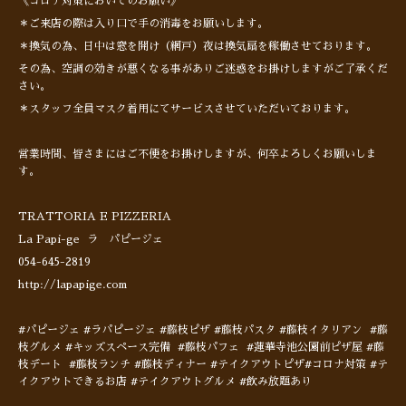
《コロナ対策においてのお願い》
＊ご来店の際は入り口で手の消毒をお願いします。
＊換気の為、日中は窓を開け（網戸）夜は換気扇を稼働させております。
その為、空調の効きが悪くなる事がありご迷惑をお掛けしますがご了承くだ
さい。
＊スタッフ全員マスク着用にてサービスさせていただいております。
営業時間、皆さまにはご不便をお掛けしますが、何卒よろしくお願いしま
す。
TRATTORIA E PIZZERIA
La Papi-ge ラ パピージェ
054-645-2819
http://lapapige.com
#パピージェ #ラパピージェ #藤枝ピザ #藤枝パスタ #藤枝イタリアン #藤
枝グルメ #キッズスペース完備 #藤枝パフェ #蓮華寺池公園前ピザ屋 #藤
枝デート #藤枝ランチ #藤枝ディナー #テイクアウトピザ#コロナ対策 #テ
イクアウトできるお店 #テイクアウトグルメ #飲み放題あり