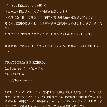
《コロナ対策においてのお願い》
＊ご来店の際は入り口で手の消毒をお願いします。
＊換気の為、日中は窓を開け（網戸）夜は換気扇を稼働させております。
その為、空調の効きが悪くなる事がありご迷惑をお掛けしますがご了承くだ
さい。
＊スタッフ全員マスク着用にてサービスさせていただいております。
営業時間、皆さまにはご不便をお掛けしますが、何卒よろしくお願いしま
す。
TRATTORIA E PIZZERIA
La Papi-ge ラ パピージェ
054-645-2819
http://lapapige.com
#パピージェ #ラパピージェ #藤枝ピザ #藤枝パスタ #藤枝イタリアン #藤
枝グルメ #キッズスペース完備 #藤枝パフェ #蓮華寺池公園前ピザ屋 #藤
枝デート #藤枝ランチ #藤枝ディナー #テイクアウトピザ#コロナ対策 #テ
イクアウトできるお店 #テイクアウトグルメ #ナポリピッツァ