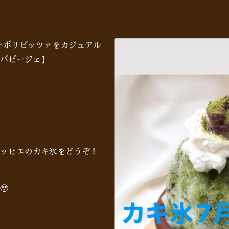
♪ナポリピッツァをカジュアル
パピージェ】
ッヒエのカキ氷をどうぞ！
🥹