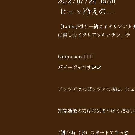
2022
07
24 18:50
/
/
ヒェッ冷えの…
【Let's子供と一緒にイタリアン
に楽しむイタリアンキッチン。ラ 
buona sera🙋🏻‍♂️
パピージェです🍕🍕
アッツアツのピッツァの後に、ヒェ
知覚過敏の方はお気をつけください
7個27時（水）スタートですっ🍧