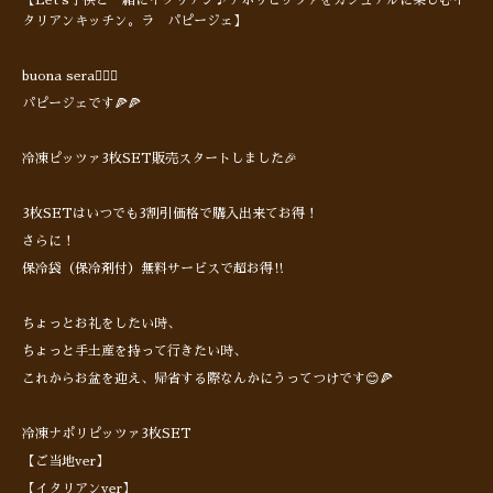
【Let's子供と一緒にイタリアン♪ナポリピッツァをカジュアルに楽しむイ
タリアンキッチン。ラ パピージェ】
buona sera🙋🏻‍♂️
パピージェです🍕🍕
冷凍ピッツァ3枚SET販売スタートしました🎉
3枚SETはいつでも3割引価格で購入出来てお得！
さらに！
保冷袋（保冷剤付）無料サービスで超お得‼︎
ちょっとお礼をしたい時、
ちょっと手土産を持って行きたい時、
これからお盆を迎え、帰省する際なんかにうってつけです😊🍕
冷凍ナポリピッツァ3枚SET
【ご当地ver】
【イタリアンver】