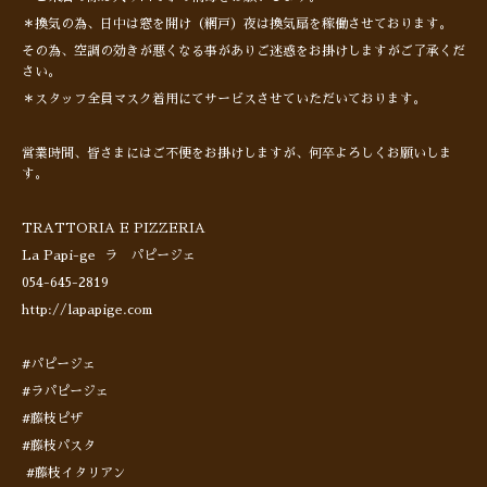
＊換気の為、日中は窓を開け（網戸）夜は換気扇を稼働させております。
その為、空調の効きが悪くなる事がありご迷惑をお掛けしますがご了承くだ
さい。
＊スタッフ全員マスク着用にてサービスさせていただいております。
営業時間、皆さまにはご不便をお掛けしますが、何卒よろしくお願いしま
す。
TRATTORIA E PIZZERIA
La Papi-ge ラ パピージェ
054-645-2819
http://lapapige.com
#パピージェ
#ラパピージェ
#藤枝ピザ
#藤枝パスタ
#藤枝イタリアン