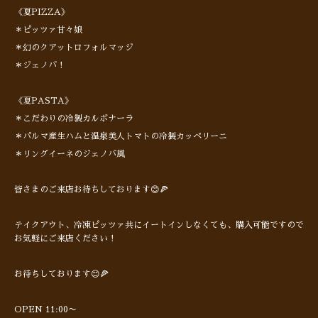
《夏PIZZA》
＊ピッツァ甘々娘
＊幻のクアットロフォルマッジ
＊ジェノバ！
《夏PASTA》
＊こだわりの冷製カルボナーラ
＊パルマ産生ハムと温泉美人トマトの冷製カッペリーニ
＊リングイーネのジェノバ風
皆さまのご来店お待ちしております😊🍕
テイクアウト、冷凍ピッツァ共にイートインしなくても、購入可能ですので
お気軽にご来店ください！
お待ちしております😊🍕
OPEN 11:00〜