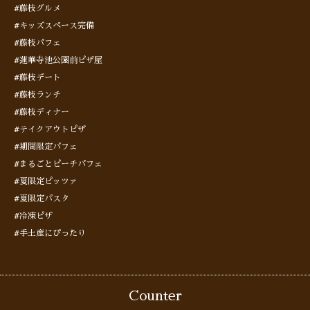
#藤枝グルメ
#キッズスペース完備
#藤枝パフェ
#蓮華寺池公園前ピザ屋
#藤枝デート
#藤枝ランチ
#藤枝ディナー
#テイクアウトピザ
#期間限定パフェ
#まるごとピーチパフェ
#夏限定ピッツァ
#夏限定パスタ
#冷凍ピザ
#手土産にぴったり
Counter