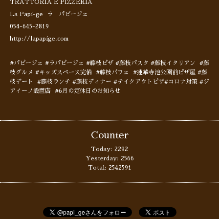
TRATTORIA E PIZZERIA
La Papi-ge ラ パピージェ
054-645-2819
http://lapapige.com
#パピージェ #ラパピージェ #藤枝ピザ #藤枝パスタ #藤枝イタリアン #藤
枝グルメ #キッズスペース完備 #藤枝パフェ #蓮華寺池公園前ピザ屋 #藤
枝デート #藤枝ランチ #藤枝ディナー #テイクアウトピザ#コロナ対策 #ジ
アイーノ設置店 #6月の定休日のお知らせ
Counter
Today:
2292
Yesterday:
2566
Total:
2542591