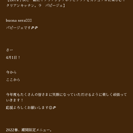
【Let's子供と一緒にイタリアン♪ナポリピッツァをカジュアルに楽しむイ
タリアンキッチン。ラ パピージェ】
buona sera🙋🏻‍♂️
パピージェです🍕🍕
さー
4月1日！
今から
ここから
今年度もたくさんの皆さまに笑顔になっていただけるように楽しく頑張って
いきます！
応援よろしくお願いします😊🍕
2022春、期間限定メニュー。