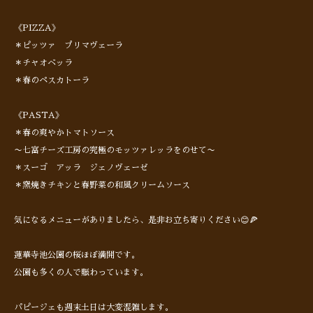
《PIZZA》
＊ピッツァ プリマヴェーラ
＊チャオベッラ
＊春のペスカトーラ
《PASTA》
＊春の爽やかトマトソース
〜七富チーズ工房の究極のモッツァレッラをのせて〜
＊スーゴ アッラ ジェノヴェーゼ
＊窯焼きチキンと春野菜の和風クリームソース
気になるメニューがありましたら、是非お立ち寄りください😊🍕
蓮華寺池公園の桜ほぼ満開です。
公園も多くの人で賑わっています。
パピージェも週末土日は大変混雑します。