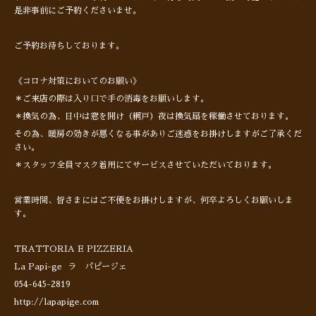
是非事前にご予約くださいませ。
ご予約お待ちしております。
《コロナ対策においてのお願い》
＊ご来店の際は入り口で手の消毒をお願いします。
＊換気の為、日中は窓を開け（網戸）夜は換気扇を稼働させております。
その為、暖房の効きが悪くなる事がありご迷惑をお掛けしますがご了承くだ
さい。
＊スタッフ全員マスク着用にてサービスさせていただいております。
営業時間、皆さまにはご不便をお掛けしますが、何卒よろしくお願いしま
す。
TRATTORIA E PIZZERIA
La Papi-ge ラ パピージェ
054-645-2819
http://lapapige.com