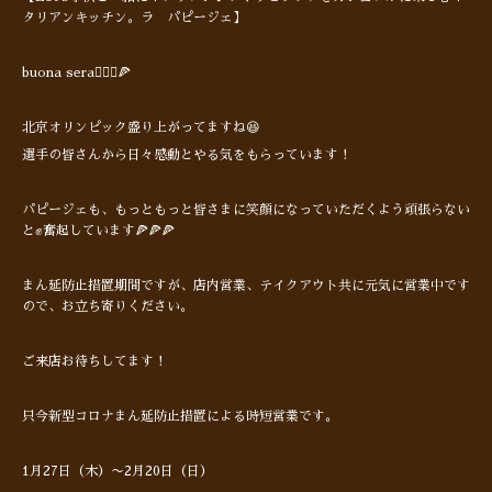
タリアンキッチン。ラ パピージェ】
buona sera🙋🏻‍♂️🍕
北京オリンピック盛り上がってますね😆
選手の皆さんから日々感動とやる気をもらっています！
パピージェも、もっともっと皆さまに笑顔になっていただくよう頑張らない
と✊奮起しています🍕🍕🍕
まん延防止措置期間ですが、店内営業、テイクアウト共に元気に営業中です
ので、お立ち寄りください。
ご来店お待ちしてます！
只今新型コロナまん延防止措置による時短営業です。
1月27日（木）〜2月20日（日）