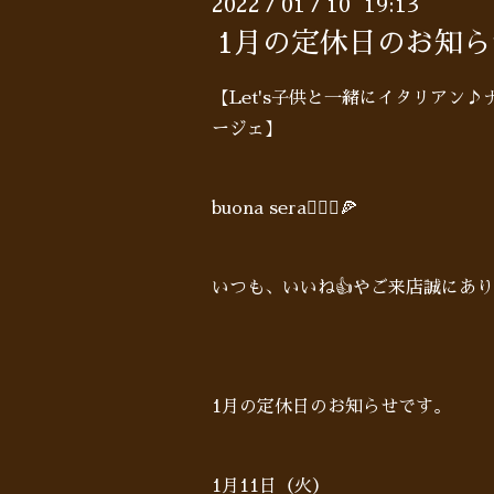
2022
01
10 19:13
/
/
1月の定休日のお知ら
【Let's子供と一緒にイタリア
ージェ】
buona sera🙋🏻‍♂🍕
いつも、いいね👍やご来店誠にあ
1月の定休日のお知らせです。
1月11日（火）