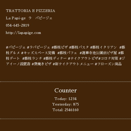
TRATTORIA E PIZZERIA
La Papi-ge ラ パピージェ
054-645-2819
http://lapapige.com
#パピージェ #ラパピージェ #藤枝ピザ #藤枝パスタ #藤枝イタリアン #藤
枝グルメ #キッズスペース完備 #藤枝パフェ #蓮華寺池公園前ピザ屋 #藤
枝デート #藤枝ランチ #藤枝ディナー #テイクアウトピザ#コロナ対策 #ジ
アイーノ設置店 #窯焼きピザ #新テイクアウトメニュー #フローズン商品
Counter
Today:
1234
Yesterday:
875
Total:
2546160