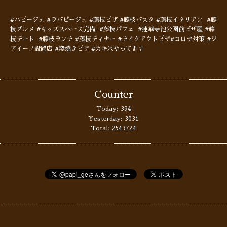
#パピージェ #ラパピージェ #藤枝ピザ #藤枝パスタ #藤枝イタリアン #藤
枝グルメ #キッズスペース完備 #藤枝パフェ #蓮華寺池公園前ピザ屋 #藤
枝デート #藤枝ランチ #藤枝ディナー #テイクアウトピザ#コロナ対策 #ジ
アイーノ設置店 #窯焼きピザ #カキ氷やってます
Counter
Today:
394
Yesterday:
3031
Total:
2543724