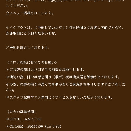
テイクアウトメニューは、当店公式ホームページのメニュータブをクリック
してください。
全メニュー掲載されています。
テイクアウトは、ご予約していただくと待ち時間０でお渡し可能ですので、
是非事前にご予約くださいませ。
ご予約お待ちしております。
《コロナ対策においてのお願い》
＊ご来店の際は入り口で手の消毒をお願いします。
＊換気の為、日中は窓を開け（網戸）夜は換気扇を稼働させております。
その為、冷房の効きが悪くなる事がありご迷惑をお掛けしますがご了承くだ
さい。
＊スタッフ全員マスク着用にてサービスさせていただいております。
《只今の営業時間》
＊OPEN→AM 11:00
＊CLOSE→ PM10:00（l.o 9:30）