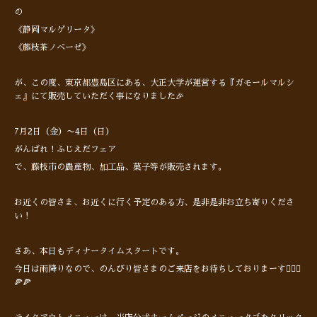
の
《静岡マルゲリータ》
《藤枝茶ノベーゼ》
が、この度、東京都豊島区にある、大正大学が運営する『ガモールマルシ
ェ』にて販売していただく事になりました🎉
7月2日（金）〜4日（日）
がんばれ！ふじえだフェア
で、藤枝市の農産物、加工品、菓子等が販売されます。
お近くの皆さま、お近くに行く予定のある方、是非是非お立ち寄りくださ
い！
さあ、本日もディナータイムスタートです。
今日は雨降りなので、のんびり皆さまのご来店をお待ちしておりまーす🙋🏻‍♂️
🍕🍕