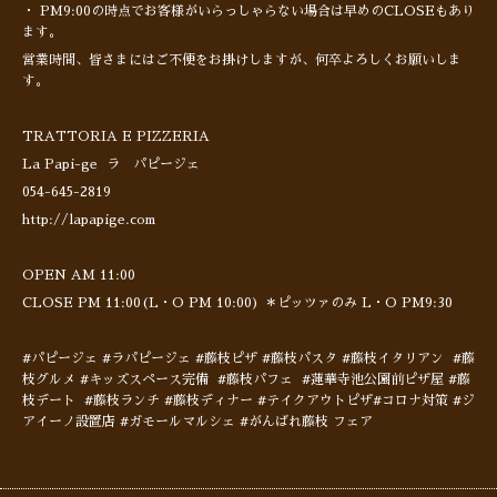
・ PM9:00の時点でお客様がいらっしゃらない場合は早めのCLOSEもあり
ます。
営業時間、皆さまにはご不便をお掛けしますが、何卒よろしくお願いしま
す。
TRATTORIA E PIZZERIA
La Papi-ge ラ パピージェ
054-645-2819
http://lapapige.com
OPEN AM 11:00
CLOSE PM 11:00(L・O PM 10:00) ＊ピッツァのみ L・O PM9:30
#パピージェ #ラパピージェ #藤枝ピザ #藤枝パスタ #藤枝イタリアン #藤
枝グルメ #キッズスペース完備 #藤枝パフェ #蓮華寺池公園前ピザ屋 #藤
枝デート #藤枝ランチ #藤枝ディナー #テイクアウトピザ#コロナ対策 #ジ
アイーノ設置店 #ガモールマルシェ #がんばれ藤枝 フェア