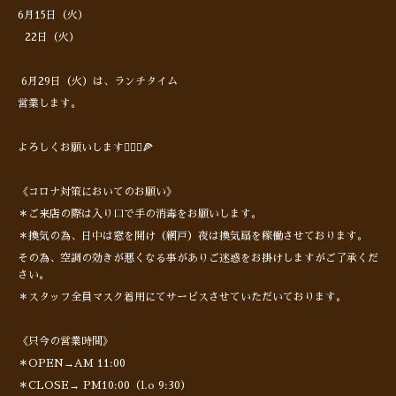
6月15日（火）
22日（火）
6月29日（火）は、ランチタイム
営業します。
よろしくお願いします🙋🏻‍♂️🍕
《コロナ対策においてのお願い》
＊ご来店の際は入り口で手の消毒をお願いします。
＊換気の為、日中は窓を開け（網戸）夜は換気扇を稼働させております。
その為、空調の効きが悪くなる事がありご迷惑をお掛けしますがご了承くだ
さい。
＊スタッフ全員マスク着用にてサービスさせていただいております。
《只今の営業時間》
＊OPEN→AM 11:00
＊CLOSE→ PM10:00（l.o 9:30）