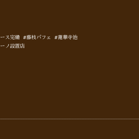
ペース完備 #藤枝パフェ #蓮華寺池
イーノ設置店