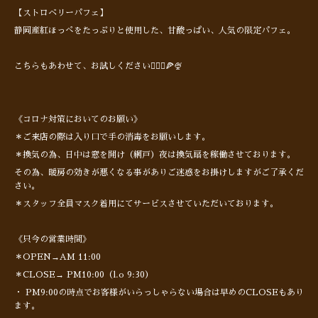
【ストロベリーパフェ】
静岡産紅ほっぺをたっぷりと使用した、甘酸っぱい、人気の限定パフェ。
こちらもあわせて、お試しください🙋🏻‍♂️🍕🍨
《コロナ対策においてのお願い》
＊ご来店の際は入り口で手の消毒をお願いします。
＊換気の為、日中は窓を開け（網戸）夜は換気扇を稼働させております。
その為、暖房の効きが悪くなる事がありご迷惑をお掛けしますがご了承くだ
さい。
＊スタッフ全員マスク着用にてサービスさせていただいております。
《只今の営業時間》
＊OPEN→AM 11:00
＊CLOSE→ PM10:00（l.o 9:30）
・ PM9:00の時点でお客様がいらっしゃらない場合は早めのCLOSEもあり
ます。