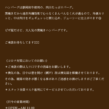
ハンバーグは静岡和牛使用の、肉汁たっぷりバーグ。
窯焼きだから遠赤外線効果でむらなくまんべんなく火が通るので、外側カリ
ッと、中は肉汁をギュギュッっと閉じ込め、ジューシーに仕上がります😋
ピザ屋だけど、大人気の窯焼きハンバーグです。
ご来店お待ちしてます🙋🏻‍♂️
《コロナ対策においてのお願い》
＊ご来店の際は入り口で手の消毒をお願いします。
＊換気の為、日中は窓を開け（網戸）夜は換気扇を稼働させております。
その為、暖房の効きが悪くなる事がありご迷惑をお掛けしますがご了承くだ
さい。
＊スタッフ全員マスク着用にてサービスさせていただいております。
《只今の営業時間》
＊OPEN→AM 11:00