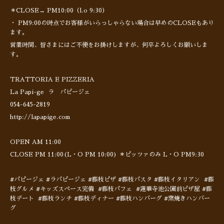
＊CLOSE→ PM10:00（l.o 9:30）
・ PM9:00の時点でお客様がいらっしゃらない場合は早めのCLOSEもあり
ます。
営業時間、皆さまにはご不便をお掛けしますが、何卒よろしくお願いしま
す。
TRATTORIA E PIZZERIA
La Papi-ge ラ パピージェ
054-645-2819
http://lapapige.com
OPEN AM 11:00
CLOSE PM 11:00(L・O PM 10:00) ＊ピッツァのみ L・O PM9:30
#パピージェ #ラパピージェ #藤枝ピザ #藤枝パスタ #藤枝イタリアン #藤
枝グルメ #キッズスペース完備 #藤枝パフェ #蓮華寺池公園前ピザ屋 #藤
枝デート #藤枝ランチ #藤枝ディナー #藤枝ハンバーグ #窯焼きハンバー
グ