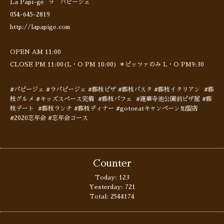
La Papi-ge ラ パピージェ
054-645-2819
http://lapapige.com
OPEN AM 11:00
CLOSE PM 11:00(L・O PM 10:00) ＊ピッツァのみ L・O PM9:30
#パピージェ #ラパピージェ #藤枝ピザ #藤枝パスタ #藤枝イタリアン #藤
枝グルメ #キッズスペース完備 #藤枝パフェ #蓮華寺池公園前ピザ屋 #藤
枝デート #藤枝ランチ #藤枝ディナー #gotoeatキャンペーン加盟店
#2020忘年会 #忘年会コース
Counter
Today:
123
Yesterday:
721
Total:
2544174