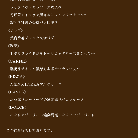
・トリッパのトマトソース煮込み
・冬野菜のイタリア風オムレツ〜フリッタータ〜
・殻付き牡蠣の香草パン粉焼き
《サラダ》
・美容改善デトックスサラダ
《温菜》
・山盛りフライドポテト〜リコッタチーズをのせて〜
《CARNE》
・窯焼きチキン〜濃厚カルボナーラソース〜
《PIZZA》
・人気No.1PIZZAマルゲリータ
《PASTA》
・たっぷりシーフードの漁師風ペペロンチーノ
《DOLCE》
・イタリアジェラート協会認定イタリアンジェラート
ご予約お待ちしております。