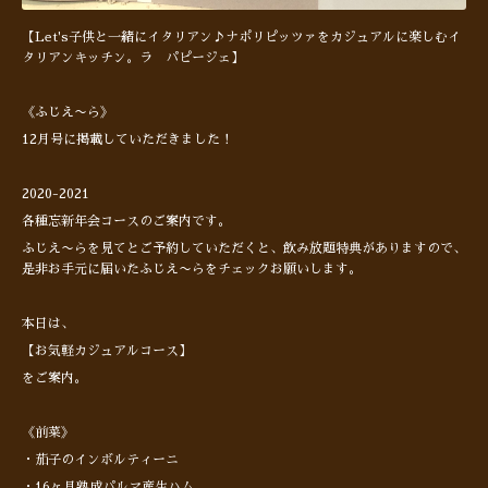
【Let's子供と一緒にイタリアン♪ナポリピッツァをカジュアルに楽しむイ
タリアンキッチン。ラ パピージェ】
《ふじえ〜ら》
12月号に掲載していただきました！
2020-2021
各種忘新年会コースのご案内です。
ふじえ〜らを見てとご予約していただくと、飲み放題特典がありますので、
是非お手元に届いたふじえ〜らをチェックお願いします。
本日は、
【お気軽カジュアルコース】
をご案内。
《前菜》
・茄子のインボルティーニ
・16ヶ月熟成パルマ産生ハム