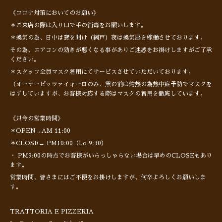
《コロナ対策においてのお願い》
＊ご来店の際は入り口で手の消毒をお願いします。
＊換気の為、日中は窓を開け（網戸）夜は換気扇を稼働させております。
その為、エアコンの効きが悪くなる事がありご迷惑をお掛けしますがご了承
ください。
＊スタッフ全員マスク着用にてサービスさせていただいております。
（オーナーピッツァイォーロのみ、窯の前は灼熱の為熱中症予防でマスクを
はずしていますが、お客様対応する際はマスクの着用を徹底しています。
《只今の営業時間》
＊OPEN→AM 11:00
＊CLOSE→ PM10:00（l.o 9:30）
・ PM9:00の時点でお客様がいらっしゃらない場合は早めのCLOSEもあり
ます。
営業時間、皆さまにはご不便をお掛けしますが、何卒よろしくお願いしま
す。
TRATTORIA E PIZZERIA