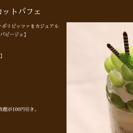
カットパフェ
♪ナポリピッツァをカジュアル
パピージェ】
】
題が100円引き。