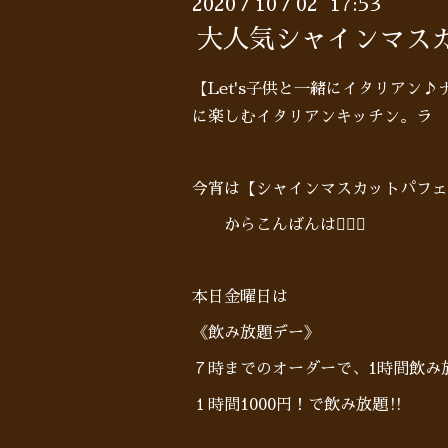
2020
10
02 17:53
/
/
大人気シャインマス
【Let's子供と一緒にイタリアン
に楽しむイタリアンキッチン。ラ 
今宵は【シャインマスカットパフェ
からこんばんは🙋🏻‍♂️
本日金曜日は
《飲み放題デー》
７時までのオーダーで、1時間飲み放
１時間1000円！で飲み放題‼︎