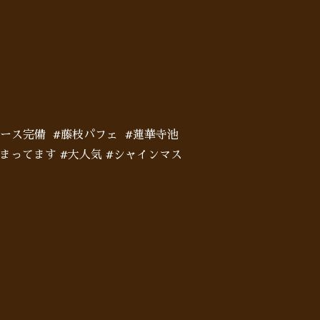
ペース完備 #藤枝パフェ #蓮華寺池
じまってます #大人気 #シャインマス