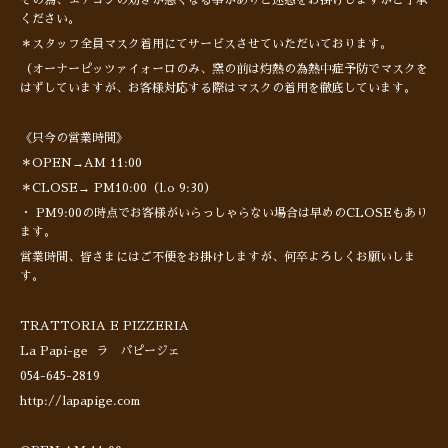
その為、エアコンの効きが悪くなる事がありご迷惑をお掛けしますがご了承
ください。
＊スタッフ全員マスク着用にてサービスさせていただいております。
（オーナーピッツァイォーロのみ、窯の前は灼熱の為熱中症予防でマスクを
はずしていますが、お客様対応する際はマスクの着用を徹底しています。
《只今の営業時間》
＊OPEN→AM 11:00
＊CLOSE→ PM10:00（l.o 9:30）
・ PM9:00の時点でお客様がいらっしゃらない場合は早めのCLOSEもあり
ます。
営業時間、皆さまにはご不便をお掛けしますが、何卒よろしくお願いしま
す。
TRATTORIA E PIZZERIA
La Papi-ge ラ パピージェ
054-645-2819
http://lapapige.com