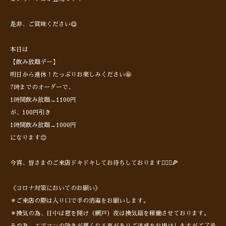
是非、ご賞味ください😋
本日は
【飲み放題デー】
明日から連休！たっぷりお楽しみください🤩
7時までのオーダーで、
1時間飲み放題→1100円
が、100円引き
1時間飲み放題→1000円
になります😊
今宵、皆さまのご来店ドキドキしてお待ちしております🙋🏻‍♂️🍕
《コロナ対策においてのお願い》
＊ご来店の際は入り口で手の消毒をお願いします。
＊換気の為、日中は窓を開け（網戸）夜は換気扇を稼働させております。