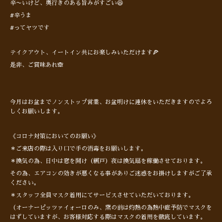
辛〜いけど、奥行きのある旨みがすごい😆
#辛うま
#ってヤツです
テイクアウト、イートイン共にお楽しみいただけます🍕
是非、ご賞味あれ🙈
今月はお盆までノンストップ営業、お盆明けに連休をいただきますのでよろ
しくお願いします。
《コロナ対策においてのお願い》
＊ご来店の際は入り口で手の消毒をお願いします。
＊換気の為、日中は窓を開け（網戸）夜は換気扇を稼働させております。
その為、エアコンの効きが悪くなる事がありご迷惑をお掛けしますがご了承
ください。
＊スタッフ全員マスク着用にてサービスさせていただいております。
（オーナーピッツァイォーロのみ、窯の前は灼熱の為熱中症予防でマスクを
はずしていますが、お客様対応する際はマスクの着用を徹底しています。