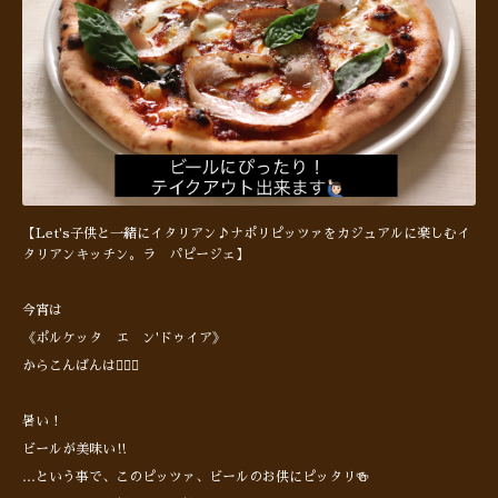
【Let's子供と一緒にイタリアン♪ナポリピッツァをカジュアルに楽しむイ
タリアンキッチン。ラ パピージェ】
今宵は
《ポルケッタ エ ン'ドゥイア》
からこんばんは🙋🏻‍♂️
暑い！
ビールが美味い‼︎
…という事で、このピッツァ、ビールのお供にピッタリ🍻