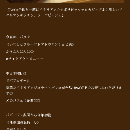
【Let's子供と一緒にイタリアン♪ナポリピッツァをカジュアルに楽しむイ
タリアンキッチン。ラ パピージェ】
今宵は、パスタ
《いわしとフルーツトマトのアンチョビ風》
からこんばんは😊
#テイクアウトメニュー
本日木曜日は
『パフェデー』
豪華なイタリアンジェラートパフェが全品10%OFFでお楽しみいただけま
す😉
〆のパフェに是非🙋🏻‍♂️
パピージェ農園から今年初物
《無添加減塩梅干し》
が届きました。