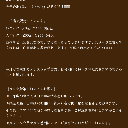
今年の出来は、（上出来）だそうです🙆🏻‍♂️
レジ横で販売しています。
小パック（70g）¥100（税込）
大パック（200g）¥200（税込）
並べると人気商品なので、すぐなくなってしまいますが、スタッフに言って
くれれば、在庫がある場合がありますので1度お声掛けてください🙋🏻‍♂️
今月はお盆までノンストップ営業、お盆明けに連休をいただきますのでよろ
しくお願いします。
《コロナ対策においてのお願い》
＊ご来店の際は入り口で手の消毒をお願いします。
＊換気の為、日中は窓を開け（網戸）夜は換気扇を稼働させております。
その為、エアコンの効きが悪くなる事がありご迷惑をお掛けしますがご了承
ください。
＊スタッフ全員マスク着用にてサービスさせていただいております。